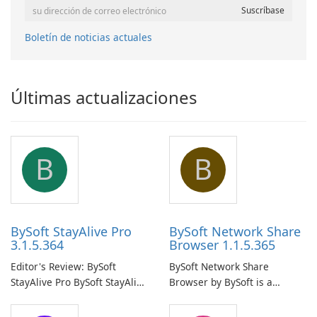
Boletín de noticias actuales
Últimas actualizaciones
B
B
BySoft StayAlive Pro
BySoft Network Share
3.1.5.364
Browser 1.1.5.365
Editor's Review: BySoft
BySoft Network Share
StayAlive Pro BySoft StayAlive
Browser by BySoft is a
Pro is a reliable software
comprehensive software
application designed to
application that allows users