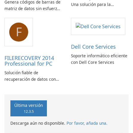
Genera códigos de barras de
Una solución para la
matriz de datos sin esfuerzo
recuperación de correo
con el script de código de
electrónico
barras de matriz de datos
F
ASPX
Dell Core Services
Soporte informático eficiente
FILERECOVERY 2014
con Dell Core Services
Professional for PC
Solución fiable de
recuperación de datos con
características robustas
Última versión
12.3.5
Descarga aún no disponible.
Por favor, añada una.