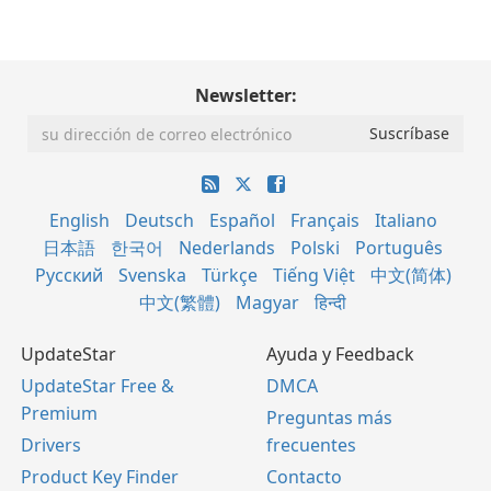
Newsletter:
English
Deutsch
Español
Français
Italiano
日本語
한국어
Nederlands
Polski
Português
Русский
Svenska
Türkçe
Tiếng Việt
中文(简体)
中文(繁體)
Magyar
हिन्दी
UpdateStar
Ayuda y Feedback
UpdateStar Free &
DMCA
Premium
Preguntas más
Drivers
frecuentes
Product Key Finder
Contacto