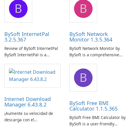
B
B
ensure the continuous and
to easily browse and manage
uninterrupted operation of
shared folders on their
your computer system.
network.
BySoft InternetPal
BySoft Network
3.2.5.367
Monitor 1.3.5.364
Review of BySoft InternetPal
BySoft Network Monitor by
BySoft InternetPal is a
BySoft is a comprehensive
comprehensive software
network monitoring software
application designed to
designed to help businesses
B
monitor your internet
effectively manage their
connection and provide real-
network infrastructure.
time insights into its
performance.
Internet Download
BySoft Free BMI
Manager 6.43.8.2
Calculator 1.1.5.365
¡Aumente su velocidad de
BySoft Free BMI Calculator by
descarga con el
BySoft is a user-friendly
Administrador de descargas