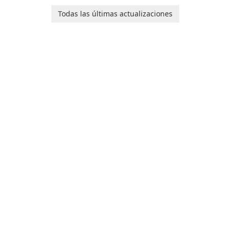
software application
de Internet!
designed to help you
Todas las últimas actualizaciones
calculate your Body Mass
Index quickly and accurately.